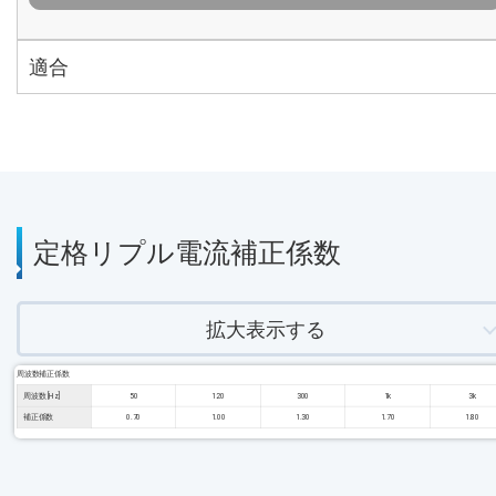
適合
定格リプル電流補正係数
拡大表示する
周波数補正係数
周波数 [Hz]
50
120
300
1k
3k
補正係数
0.70
1.00
1.30
1.70
1.80