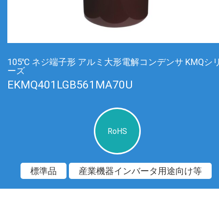
105℃ ネジ端子形 アルミ大形電解コンデンサ KMQシ
ーズ
EKMQ401LGB561MA70U
RoHS
標準品
産業機器インバータ用途向け等