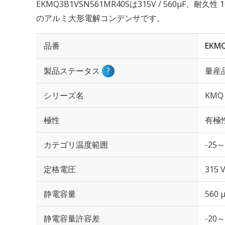
EKMQ3B1VSN561MR40Sは315V / 560µF、耐久
のアルミ大形電解コンデンサです。
品番
EKM
製品ステータス
?
量産
シリーズ名
KMQ
極性
有極
カテゴリ温度範囲
-25～
定格電圧
315 
静電容量
560 
静電容量許容差
-20～