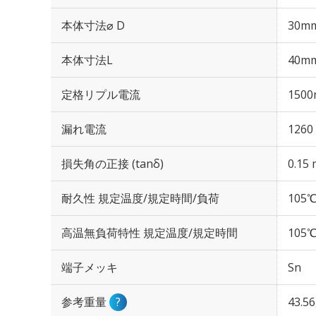
本体寸法⌀ D
30m
本体寸法L
40m
定格リプル電流
1500
漏れ電流
1260
損失角の正接 (tanδ)
0.15 
耐久性 規定温度/規定時間/負荷
105℃
高温無負荷特性 規定温度/規定時間
105℃
端子メッキ
Sn
参考重量
?
43.5