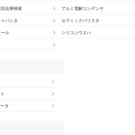
理店在庫検索
アルミ電解コンデンサ
キャパシタ
セラミックバリスタ
ュール
シリコンウエハ
ント
データ