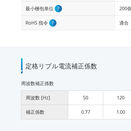
最小梱包単位
?
200
RoHS 指令
?
適合
定格リプル電流補正係数
周波数補正係数
周波数 [Hz]
50
120
補正係数
0.77
1.00