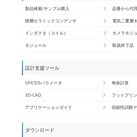
製品検索/サンプル購入
品番から代
積層セラミックコンデンサ
電気二重層
インダクタ（コイル）
カメラモジ
モジュール
取扱終了品
設計支援ツール
SPICE/Sパラメータ
寿命計算
3D-CAD
フットプリ
アプリケーションガイド
信頼性試験
ダウンロード