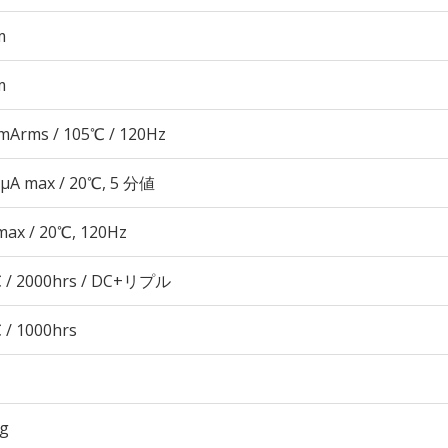
m
m
mArms / 105℃ / 120Hz
 μA max / 20℃, 5 分値
max / 20℃, 120Hz
 / 2000hrs / DC+リプル
 / 1000hrs
6g