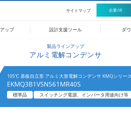
企業/IR
サイトマップ
アップ
設計支援ツール
ダウ
製品ラインアップ
アルミ電解コンデンサ
105℃ 基板自立形 アルミ大形電解コンデンサ KMQシリー
EKMQ3B1VSN561MR40S
標準品
スイッチング電源、インバータ用途向け等