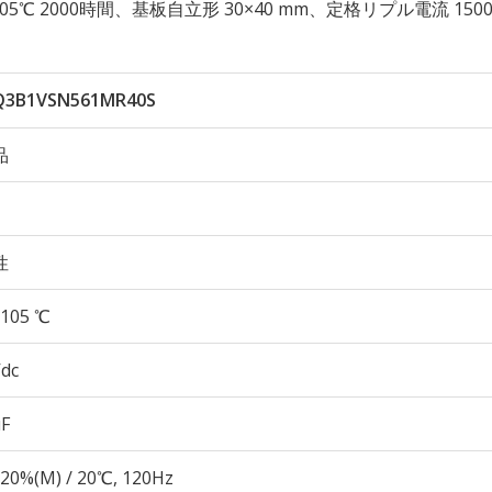
性 105℃ 2000時間、基板自立形 30×40 mm、定格リプル電流 1500
Q3B1VSN561MR40S
品
性
105 ℃
Vdc
µF
20%(M) / 20℃, 120Hz