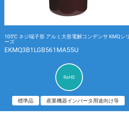
105℃ ネジ端子形 アルミ大形電解コンデンサ KMQシ
ーズ
EKMQ3B1LGB561MA55U
RoHS
標準品
産業機器インバータ用途向け等