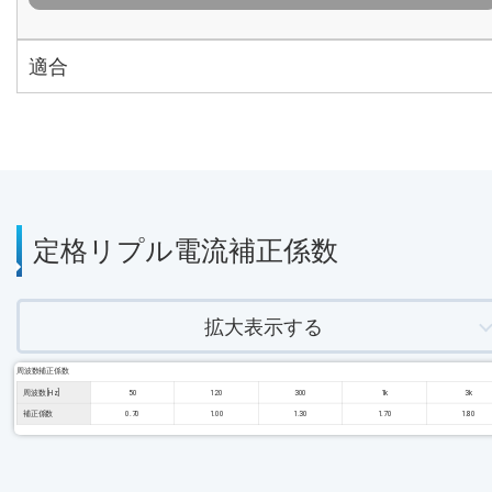
適合
定格リプル電流補正係数
拡大表示する
周波数補正係数
周波数 [Hz]
50
120
300
1k
3k
補正係数
0.70
1.00
1.30
1.70
1.80