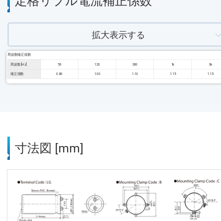
定格リプル電流補正係数
拡大表示する
周波数補正係数
周波数 [Hz]
50
120
300
1k
3k
補正係数
0.80
1.00
1.10
1.15
1.15
寸法図 [mm]