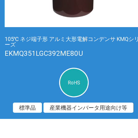
105℃ ネジ端子形 アルミ大形電解コンデンサ KMQシ
ーズ
EKMQ351LGC392ME80U
RoHS
標準品
産業機器インバータ用途向け等