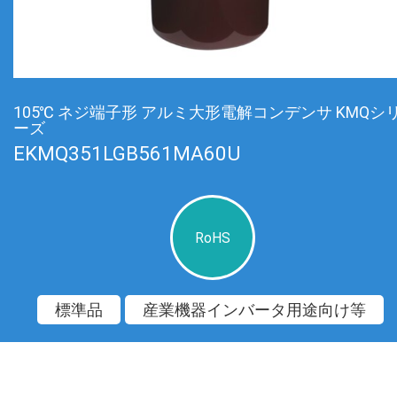
105℃ ネジ端子形 アルミ大形電解コンデンサ KMQシ
ーズ
EKMQ351LGB561MA60U
RoHS
標準品
産業機器インバータ用途向け等