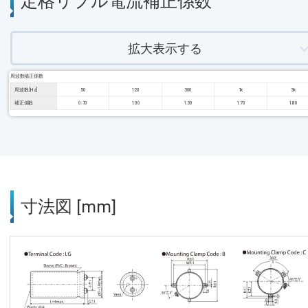
定格リプル電流補正係数
拡大表示する
周波数補正係数
周波数 [Hz]
50
120
300
1k
3k
補正係数
0.70
1.00
1.30
1.70
1.80
寸法図 [mm]