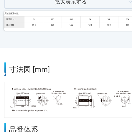
拡大表示する
周波数補正係数
周波数 [Hz]
50
120
300
1k
10k
50k
補正係数
0.95
1.00
1.03
1.05
1.08
1.08
寸法図 [mm]
品番体系