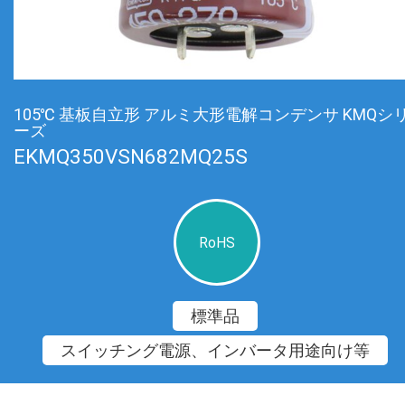
105℃ 基板自立形 アルミ大形電解コンデンサ KMQシ
ーズ
EKMQ350VSN682MQ25S
RoHS
標準品
スイッチング電源、インバータ用途向け等