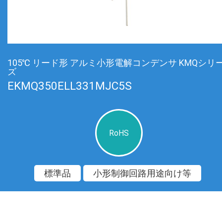
105℃ リード形 アルミ小形電解コンデンサ KMQシリ
ズ
EKMQ350ELL331MJC5S
RoHS
標準品
小形制御回路用途向け等