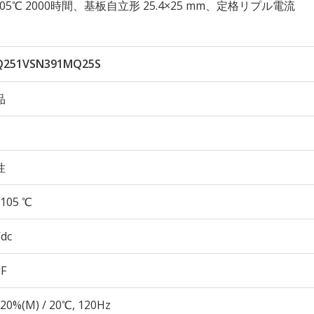
久性 105℃ 2000時間、基板自立形 25.4×25 mm、定格リプル電流
Q251VSN391MQ25S
品
性
105 ℃
Vdc
µF
20%(M) / 20℃, 120Hz