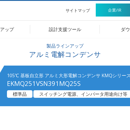
企業/IR
サイトマップ
アップ
設計支援ツール
ダウ
製品ラインアップ
アルミ電解コンデンサ
105℃ 基板自立形 アルミ大形電解コンデンサ KMQシリー
EKMQ251VSN391MQ25S
標準品
スイッチング電源、インバータ用途向け等