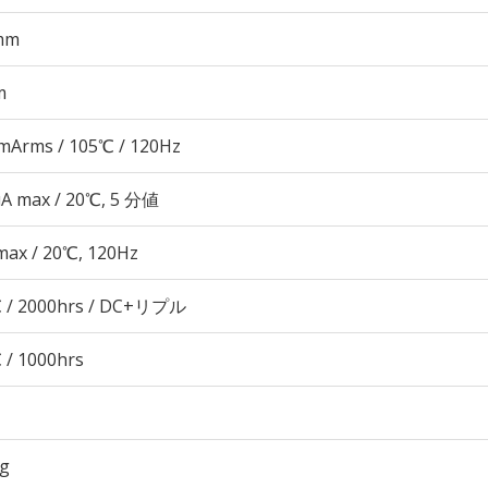
mm
m
mArms / 105℃ / 120Hz
μA max / 20℃, 5 分値
max / 20℃, 120Hz
 / 2000hrs / DC+リプル
 / 1000hrs
3g