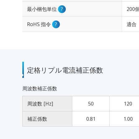
最小梱包単位
?
200
RoHS 指令
?
適合
定格リプル電流補正係数
周波数補正係数
周波数 [Hz]
50
120
補正係数
0.81
1.00