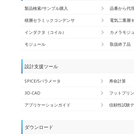
製品検索/サンプル購入
品番から代
積層セラミックコンデンサ
電気二重層
インダクタ（コイル）
カメラモジ
モジュール
取扱終了品
設計支援ツール
SPICE/Sパラメータ
寿命計算
3D-CAD
フットプリ
アプリケーションガイド
信頼性試験
ダウンロード