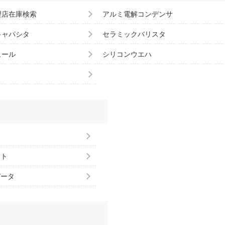
理店在庫検索
アルミ電解コンデンサ
キャパシタ
セラミックバリスタ
ュール
シリコンウエハ
ント
データ