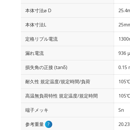
本体寸法⌀ D
25.4
本体寸法L
25m
定格リプル電流
1300
漏れ電流
936 
損失角の正接 (tanδ)
0.15 
耐久性 規定温度/規定時間/負荷
105℃
高温無負荷特性 規定温度/規定時間
105℃
端子メッキ
Sn
参考重量
?
20.2