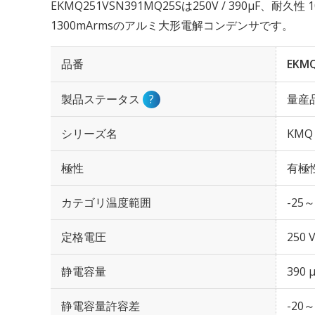
EKMQ251VSN391MQ25Sは250V / 390µF、耐
1300mArmsのアルミ大形電解コンデンサです。
品番
EKM
製品ステータス
?
量産
シリーズ名
KMQ
極性
有極
カテゴリ温度範囲
-25～
定格電圧
250 
静電容量
390 
静電容量許容差
-20～