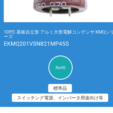
105℃ 基板自立形 アルミ大形電解コンデンサ KMQシ
ーズ
EKMQ201VSN821MP45S
RoHS
標準品
スイッチング電源、インバータ用途向け等