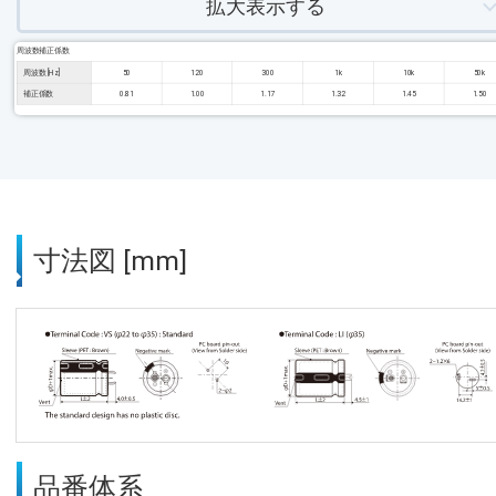
拡大表示する
周波数補正係数
周波数 [Hz]
50
120
300
1k
10k
50k
補正係数
0.81
1.00
1.17
1.32
1.45
1.50
寸法図 [mm]
品番体系