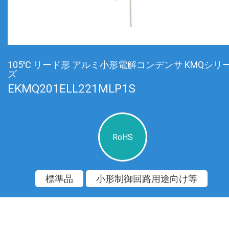
105℃ リード形 アルミ小形電解コンデンサ KMQシリ
ズ
EKMQ201ELL221MLP1S
RoHS
標準品
小形制御回路用途向け等