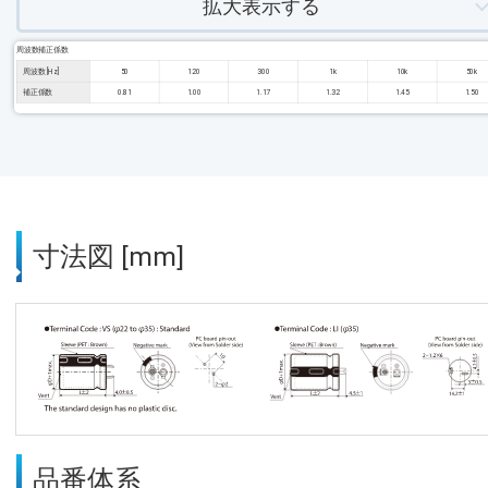
拡大表示する
周波数補正係数
周波数 [Hz]
50
120
300
1k
10k
50k
補正係数
0.81
1.00
1.17
1.32
1.45
1.50
寸法図 [mm]
品番体系