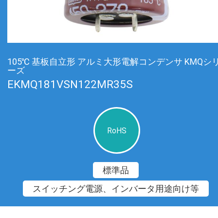
105℃ 基板自立形 アルミ大形電解コンデンサ KMQシ
ーズ
EKMQ181VSN122MR35S
RoHS
標準品
スイッチング電源、インバータ用途向け等