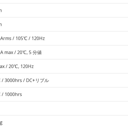
m
m
Arms / 105℃ / 120Hz
μA max / 20℃, 5 分値
ax / 20℃, 120Hz
 / 3000hrs / DC+リプル
 / 1000hrs
7g