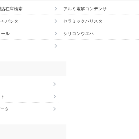
理店在庫検索
アルミ電解コンデンサ
キャパシタ
セラミックバリスタ
ュール
シリコンウエハ
ント
データ