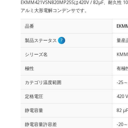
EKMM421VSN820MP25Sは420V / 82µF、耐久
アルミ大形電解コンデンサです。
品番
EKM
製品ステータス
?
量産
シリーズ名
KMM
極性
有極
カテゴリ温度範囲
-25～
定格電圧
420 
静電容量
82 µF
静電容量許容差
-20～