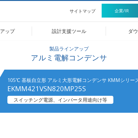
企業/IR
サイトマップ
アップ
設計支援ツール
ダウ
製品ラインアップ
アルミ電解コンデンサ
105℃ 基板自立形 アルミ大形電解コンデンサ KMMシリー
EKMM421VSN820MP25S
スイッチング電源、インバータ用途向け等