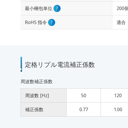
最小梱包単位
?
200
RoHS 指令
?
適合
定格リプル電流補正係数
周波数補正係数
周波数 [Hz]
50
120
補正係数
0.77
1.00