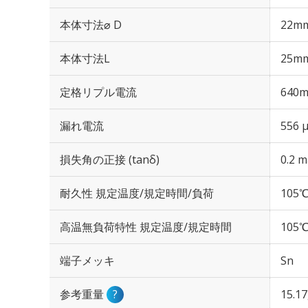
本体寸法⌀ D
22m
本体寸法L
25m
定格リプル電流
640m
漏れ電流
556 
損失角の正接 (tanδ)
0.2 m
耐久性 規定温度/規定時間/負荷
105℃
高温無負荷特性 規定温度/規定時間
105℃
端子メッキ
Sn
参考重量
?
15.1