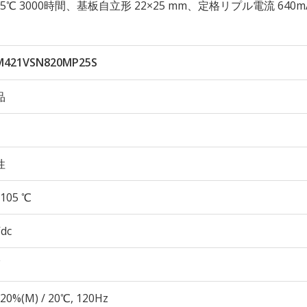
性 105℃ 3000時間、基板自立形 22×25 mm、定格リプル電流 640m
M421VSN820MP25S
品
性
105 ℃
Vdc
20%(M) / 20℃, 120Hz