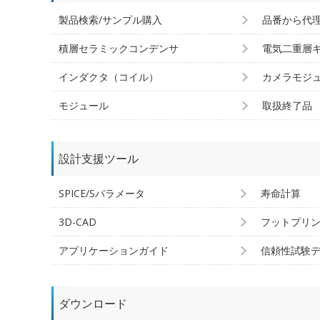
製品検索/サンプル購入
品番から代
積層セラミックコンデンサ
電気二重層
インダクタ（コイル）
カメラモジ
モジュール
取扱終了品
設計支援ツール
SPICE/Sパラメータ
寿命計算
3D-CAD
フットプリ
アプリケーションガイド
信頼性試験
ダウンロード