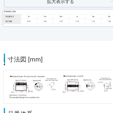
拡大表示する
周波数補正係数
周波数 [Hz]
50
120
300
1k
10k
50k
補正係数
0.92
1.00
1.07
1.13
1.19
1.20
寸法図 [mm]