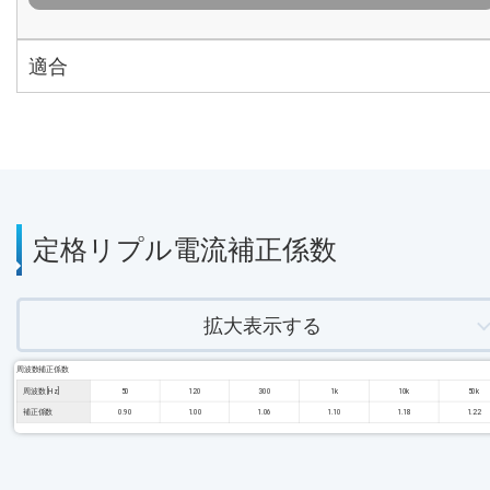
適合
定格リプル電流補正係数
拡大表示する
周波数補正係数
周波数 [Hz]
50
120
300
1k
10k
50k
補正係数
0.90
1.00
1.06
1.10
1.18
1.22