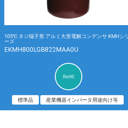
105℃ ネジ端子形 アルミ大形電解コンデンサ KMHシ
ーズ
EKMH800LGB822MAA0U
RoHS
標準品
産業機器インバータ用途向け等