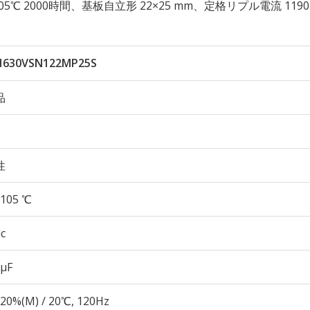
性 105℃ 2000時間、基板自立形 22×25 mm、定格リプル電流 1190
630VSN122MP25S
品
性
105 ℃
c
 µF
20%(M) / 20℃, 120Hz