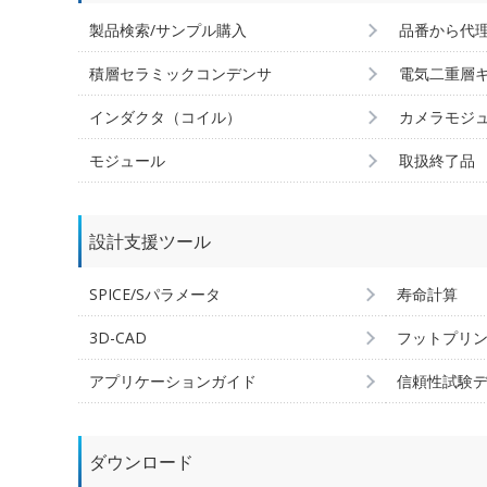
製品検索/サンプル購入
品番から代
積層セラミックコンデンサ
電気二重層
インダクタ（コイル）
カメラモジ
モジュール
取扱終了品
設計支援ツール
SPICE/Sパラメータ
寿命計算
3D-CAD
フットプリ
アプリケーションガイド
信頼性試験
ダウンロード