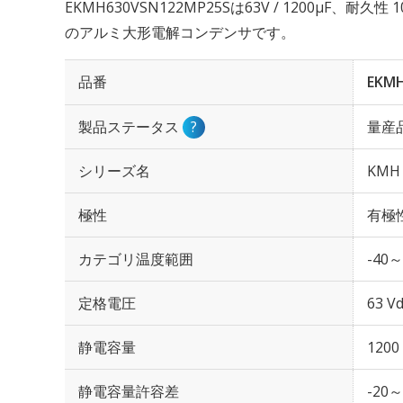
EKMH630VSN122MP25Sは63V / 1200µF、耐久
のアルミ大形電解コンデンサです。
品番
EKMH
製品ステータス
?
量産
シリーズ名
KMH
極性
有極
カテゴリ温度範囲
-40～
定格電圧
63 Vd
静電容量
1200
静電容量許容差
-20～