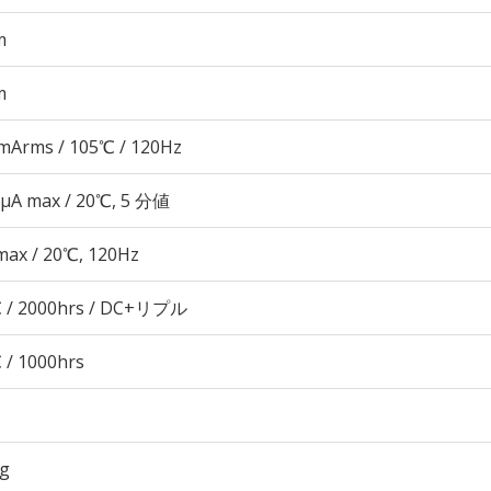
m
m
mArms / 105℃ / 120Hz
 μA max / 20℃, 5 分値
max / 20℃, 120Hz
 / 2000hrs / DC+リプル
 / 1000hrs
7g