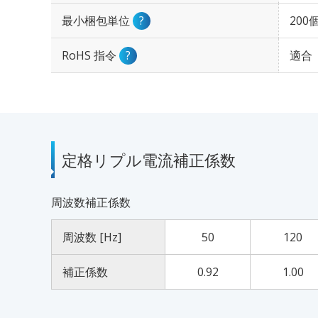
最小梱包単位
?
200
RoHS 指令
?
適合
定格リプル電流補正係数
周波数補正係数
周波数 [Hz]
50
120
補正係数
0.92
1.00