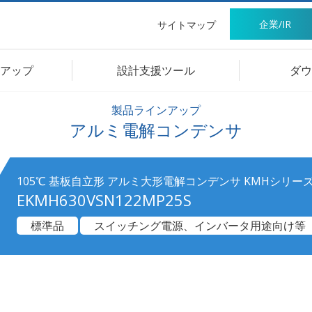
企業/IR
サイトマップ
アップ
設計支援ツール
ダウ
製品ラインアップ
アルミ電解コンデンサ
105℃ 基板自立形 アルミ大形電解コンデンサ KMHシリー
EKMH630VSN122MP25S
標準品
スイッチング電源、インバータ用途向け等