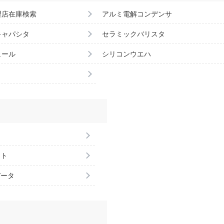
理店在庫検索
アルミ電解コンデンサ
キャパシタ
セラミックバリスタ
ュール
シリコンウエハ
ント
データ