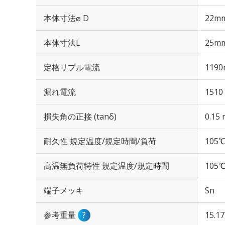
本体寸法⌀ D
22m
本体寸法L
25m
定格リプル電流
1190
漏れ電流
1510
損失角の正接 (tanδ)
0.15 
耐久性 規定温度/規定時間/負荷
105℃
高温無負荷特性 規定温度/規定時間
105℃
端子メッキ
Sn
参考重量
?
15.1