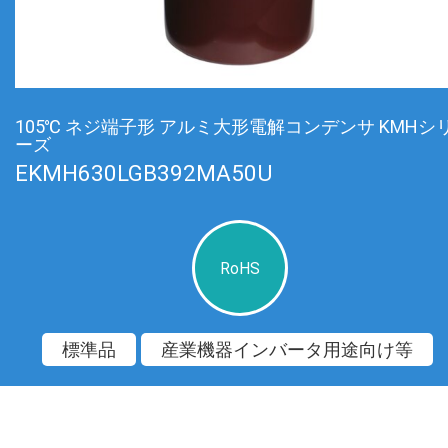
105℃ ネジ端子形 アルミ大形電解コンデンサ KMHシ
ーズ
EKMH630LGB392MA50U
RoHS
標準品
産業機器インバータ用途向け等