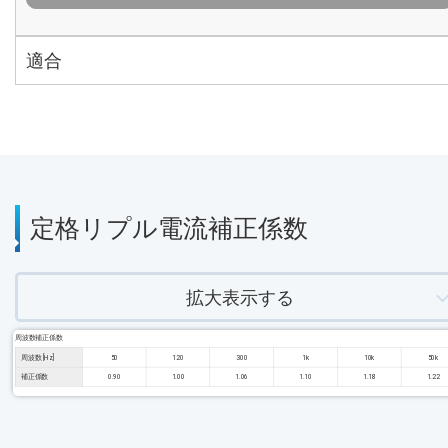
適合
定格リプル電流補正係数
拡大表示する
周波数補正係数
周波数 [Hz]
50
120
300
1k
10k
50k
補正係数
0.90
1.00
1.06
1.10
1.18
1.22