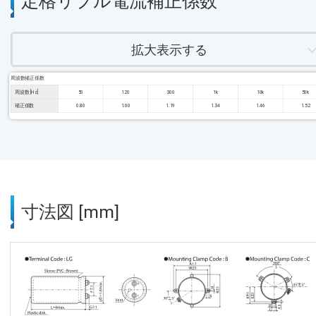
定格リプル電流補正係数
拡大表示する
周波数補正係数
周波数 [Hz]
50
120
300
1k
10k
50k
補正係数
0.80
1.00
1.19
1.34
1.46
1.52
寸法図 [mm]