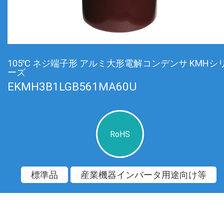
105℃ ネジ端子形 アルミ大形電解コンデンサ KMHシ
ーズ
EKMH3B1LGB561MA60U
RoHS
標準品
産業機器インバータ用途向け等