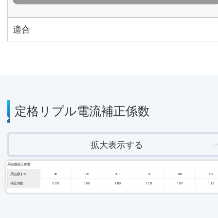
適合
定格リプル電流補正係数
拡大表示する
周波数補正係数
周波数 [Hz]
50
120
300
1k
10k
50k
補正係数
0.95
1.00
1.03
1.05
1.09
1.12