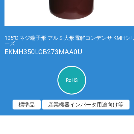
105℃ ネジ端子形 アルミ大形電解コンデンサ KMHシ
ーズ
EKMH350LGB273MAA0U
RoHS
標準品
産業機器インバータ用途向け等