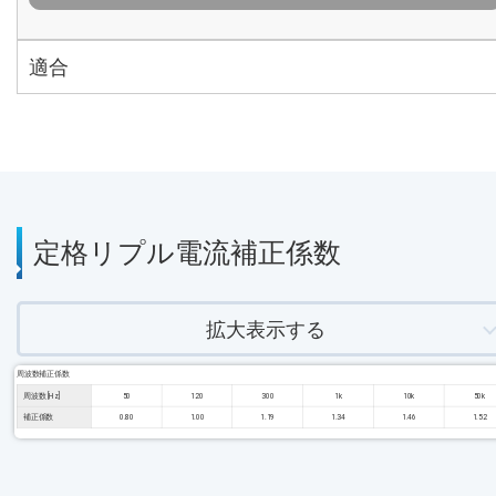
適合
定格リプル電流補正係数
拡大表示する
周波数補正係数
周波数 [Hz]
50
120
300
1k
10k
50k
補正係数
0.80
1.00
1.19
1.34
1.46
1.52