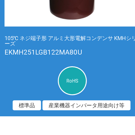
105℃ ネジ端子形 アルミ大形電解コンデンサ KMHシ
ーズ
EKMH251LGB122MA80U
RoHS
標準品
産業機器インバータ用途向け等