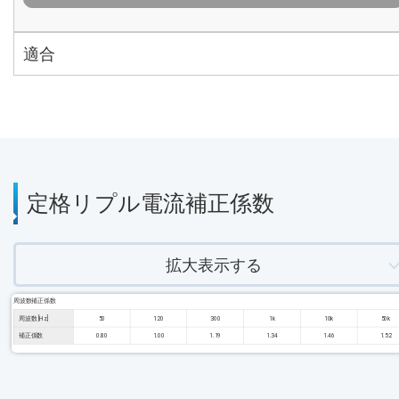
適合
定格リプル電流補正係数
拡大表示する
周波数補正係数
周波数 [Hz]
50
120
300
1k
10k
50k
補正係数
0.80
1.00
1.19
1.34
1.46
1.52