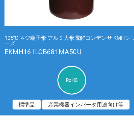
105℃ ネジ端子形 アルミ大形電解コンデンサ KMHシ
ーズ
EKMH161LGB681MA50U
RoHS
標準品
産業機器インバータ用途向け等