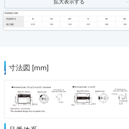
拡大表示する
周波数補正係数
周波数 [Hz]
50
120
300
1k
10k
50k
補正係数
0.95
1.00
1.03
1.05
1.08
1.08
寸法図 [mm]