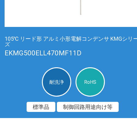
105℃ リード形 アルミ小形電解コンデンサ KMGシリ
ズ
EKMG500ELL470MF11D
耐洗浄
RoHS
標準品
制御回路用途向け等