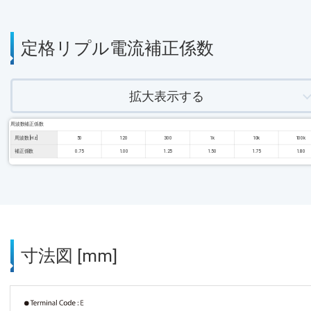
定格リプル電流補正係数
拡大表示する
周波数補正係数
周波数 [Hz]
50
120
300
1k
10k
100k
補正係数
0.75
1.00
1.25
1.50
1.75
1.80
寸法図 [mm]