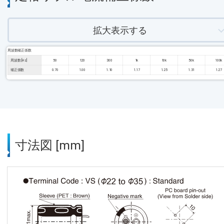
拡大表示する
周波数補正係数
周波数 [Hz]
50
120
300
1k
10k
50k
100k
補正係数
0.70
1.00
1.10
1.17
1.25
1.31
1.27
寸法図 [mm]