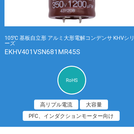
105℃ 基板自立形 アルミ大形電解コンデンサ KHVシ
ーズ
EKHV401VSN681MR45S
RoHS
高リプル電流
大容量
PFC、インダクションモーター向け