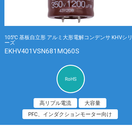
105℃ 基板自立形 アルミ大形電解コンデンサ KHVシ
ーズ
EKHV401VSN681MQ60S
RoHS
高リプル電流
大容量
PFC、インダクションモーター向け