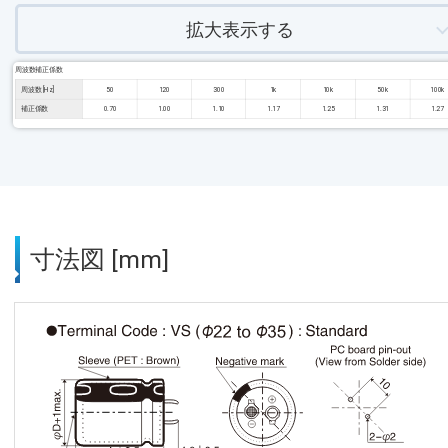
拡大表示する
周波数補正係数
周波数 [Hz]
50
120
300
1k
10k
50k
100k
補正係数
0.70
1.00
1.10
1.17
1.25
1.31
1.27
寸法図 [mm]