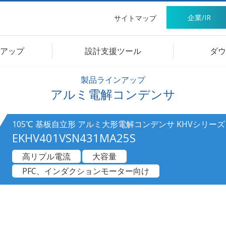
企業/IR
サイトマップ
アップ
設計支援ツール
ダウ
製品ラインアップ
アルミ電解コンデンサ
105℃ 基板自立形 アルミ大形電解コンデンサ KHVシリーズ
EKHV401VSN431MA25S
高リプル電流
大容量
PFC、インダクションモーター向け