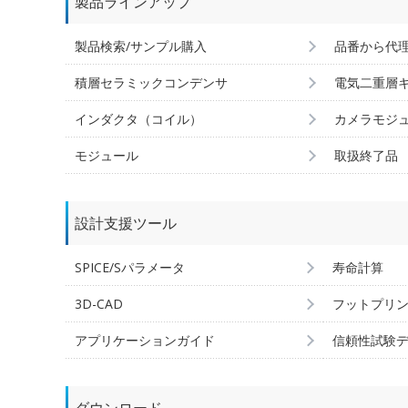
製品ラインアップ
製品検索/サンプル購入
品番から代
積層セラミックコンデンサ
電気二重層
インダクタ（コイル）
カメラモジ
モジュール
取扱終了品
設計支援ツール
SPICE/Sパラメータ
寿命計算
3D-CAD
フットプリ
アプリケーションガイド
信頼性試験