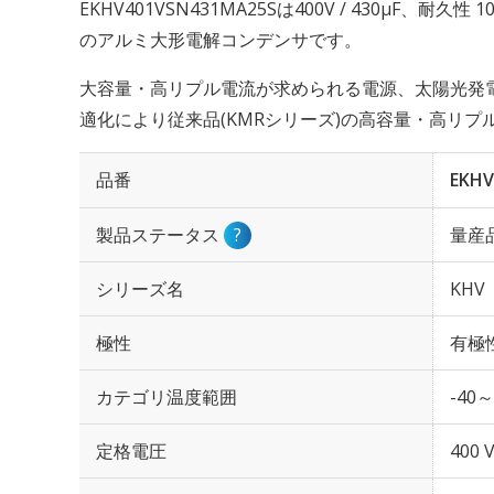
EKHV401VSN431MA25Sは400V / 430µF、耐久
のアルミ大形電解コンデンサです。
大容量・高リプル電流が求められる電源、太陽光発
適化により従来品(KMRシリーズ)の高容量・高リ
品番
EKHV
製品ステータス
?
量産
シリーズ名
KHV
極性
有極
カテゴリ温度範囲
-40～
定格電圧
400 