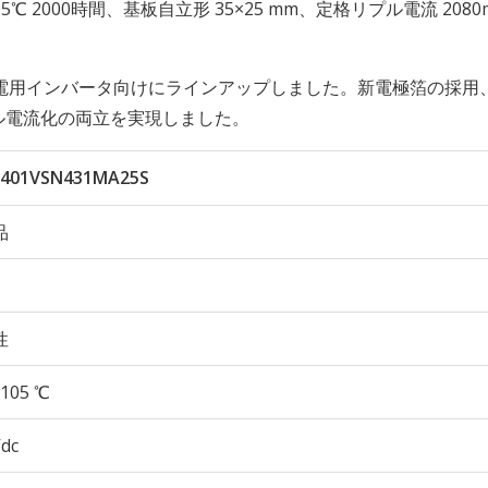
性 105℃ 2000時間、基板自立形 35×25 mm、定格リプル電流 2080
電用インバータ向けにラインアップしました。新電極箔の採用
プル電流化の両立を実現しました。
401VSN431MA25S
品
性
105 ℃
Vdc