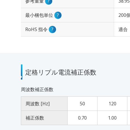
参考重量
?
38.9
最小梱包単位
?
200
RoHS 指令
?
適合
定格リプル電流補正係数
周波数補正係数
周波数 [Hz]
50
120
補正係数
0.70
1.00