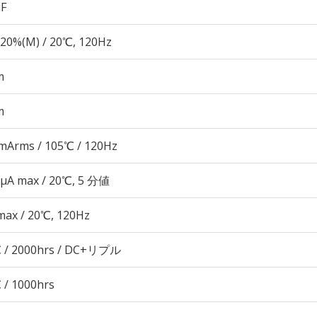
µF
20%(M) / 20℃, 120Hz
m
m
mArms / 105℃ / 120Hz
 μA max / 20℃, 5 分値
max / 20℃, 120Hz
 / 2000hrs / DC+リプル
 / 1000hrs