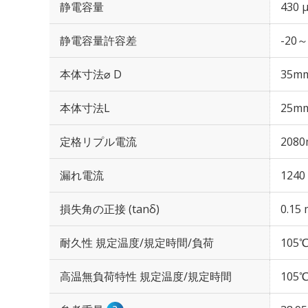
静電容量
430 
静電容量許容差
-20～
本体寸法⌀ D
35m
本体寸法L
25m
定格リプル電流
2080
漏れ電流
1240
損失角の正接 (tanδ)
0.15 
耐久性 規定温度/規定時間/負荷
105℃
高温無負荷特性 規定温度/規定時間
105℃