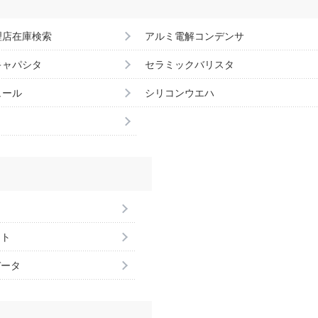
理店在庫検索
アルミ電解コンデンサ
キャパシタ
セラミックバリスタ
ュール
シリコンウエハ
ント
データ