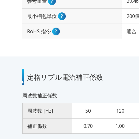
参考重量
?
29.4
最小梱包単位
?
200
RoHS 指令
?
適合
定格リプル電流補正係数
周波数補正係数
周波数 [Hz]
50
120
補正係数
0.70
1.00