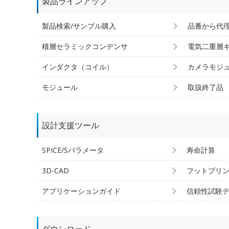
製品ラインアップ
製品検索/サンプル購入
品番から代
積層セラミックコンデンサ
電気二重層
インダクタ（コイル）
カメラモジ
モジュール
取扱終了品
設計支援ツール
SPICE/Sパラメータ
寿命計算
3D-CAD
フットプリ
アプリケーションガイド
信頼性試験