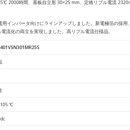
性 105℃ 2000時間、基板自立形 30×25 mm、定格リプル電流 2320
電用インバータ向けにラインアップしました。新電極箔の採用
プル電流化の両立を実現しました。高リプル電流仕様品。
401VSN301MR25S
品
性
105 ℃
Vdc