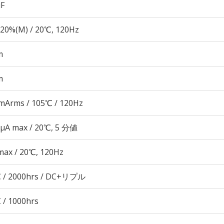
µF
20%(M) / 20℃, 120Hz
m
m
mArms / 105℃ / 120Hz
 μA max / 20℃, 5 分値
max / 20℃, 120Hz
 / 2000hrs / DC+リプル
 / 1000hrs