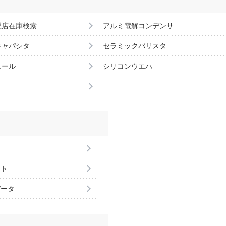
理店在庫検索
アルミ電解コンデンサ
キャパシタ
セラミックバリスタ
ュール
シリコンウエハ
ント
データ