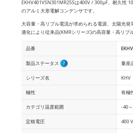
EKHV401VSN301MR25Sは400V / 300µF、耐久
のアルミ大形電解コンデンサです。
大容量・高リプル電流が求められる電源、太陽光発
適化により従来品(KMRシリーズ)の高容量・高リ
品番
EKHV
製品ステータス
?
量産
シリーズ名
KHV
極性
有極
カテゴリ温度範囲
-40～
定格電圧
400 