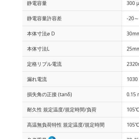
静電容量
300 
静電容量許容差
-20～
本体寸法⌀ D
30m
本体寸法L
25m
定格リプル電流
2320
漏れ電流
1030
損失角の正接 (tanδ)
0.15 
耐久性 規定温度/規定時間/負荷
105℃
高温無負荷特性 規定温度/規定時間
105℃