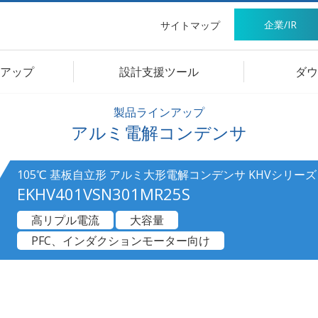
企業/IR
サイトマップ
アップ
設計支援ツール
ダウ
製品ラインアップ
アルミ電解コンデンサ
105℃ 基板自立形 アルミ大形電解コンデンサ KHVシリーズ
EKHV401VSN301MR25S
高リプル電流
大容量
PFC、インダクションモーター向け