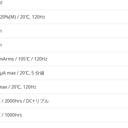
µF
20%(M) / 20℃, 120Hz
m
m
mArms / 105℃ / 120Hz
 μA max / 20℃, 5 分値
max / 20℃, 120Hz
 / 2000hrs / DC+リプル
 / 1000hrs