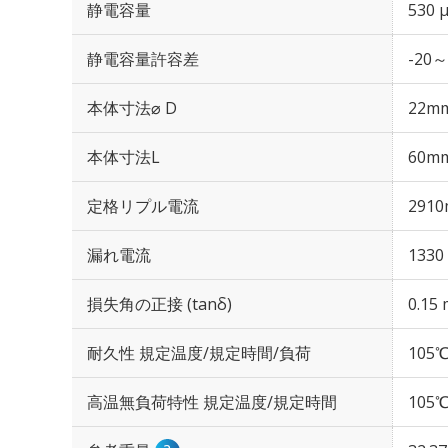
静電容量
530 
静電容量許容差
-20～
本体寸法⌀ D
22m
本体寸法L
60m
定格リプル電流
2910
漏れ電流
1330
損失角の正接 (tanδ)
0.15 
耐久性 規定温度/規定時間/負荷
105℃
高温無負荷特性 規定温度/規定時間
105℃