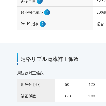
参考重量
?
32.3
最小梱包単位
?
200
RoHS 指令
?
適合
定格リプル電流補正係数
周波数補正係数
周波数 [Hz]
50
120
補正係数
0.70
1.00