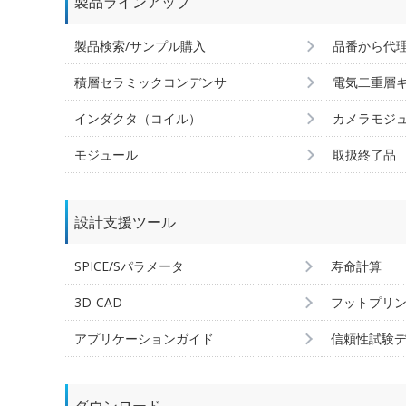
製品ラインアップ
製品検索/サンプル購入
品番から代
積層セラミックコンデンサ
電気二重層
インダクタ（コイル）
カメラモジ
モジュール
取扱終了品
設計支援ツール
SPICE/Sパラメータ
寿命計算
3D-CAD
フットプリ
アプリケーションガイド
信頼性試験