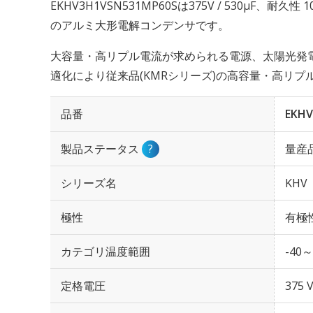
EKHV3H1VSN531MP60Sは375V / 530µF、耐久
のアルミ大形電解コンデンサです。
大容量・高リプル電流が求められる電源、太陽光発
適化により従来品(KMRシリーズ)の高容量・高リ
品番
EKHV
製品ステータス
?
量産
シリーズ名
KHV
極性
有極
カテゴリ温度範囲
-40～
定格電圧
375 