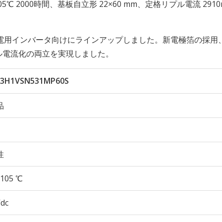
性 105℃ 2000時間、基板自立形 22×60 mm、定格リプル電流 2910
電用インバータ向けにラインアップしました。新電極箔の採用
プル電流化の両立を実現しました。
3H1VSN531MP60S
品
性
105 ℃
Vdc