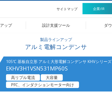
企業/IR
サイトマップ
アップ
設計支援ツール
ダウ
製品ラインアップ
アルミ電解コンデンサ
105℃ 基板自立形 アルミ大形電解コンデンサ KHVシリーズ
EKHV3H1VSN531MP60S
高リプル電流
大容量
PFC、インダクションモーター向け