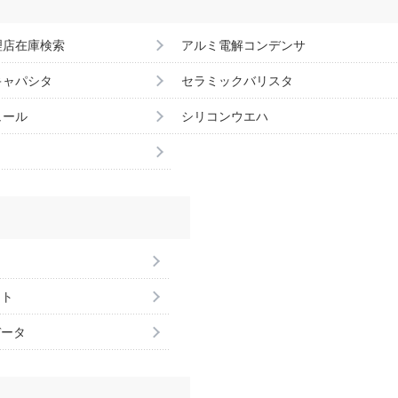
理店在庫検索
アルミ電解コンデンサ
キャパシタ
セラミックバリスタ
ュール
シリコンウエハ
ント
データ