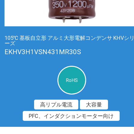
105℃ 基板自立形 アルミ大形電解コンデンサ KHVシ
ーズ
EKHV3H1VSN431MR30S
RoHS
高リプル電流
大容量
PFC、インダクションモーター向け