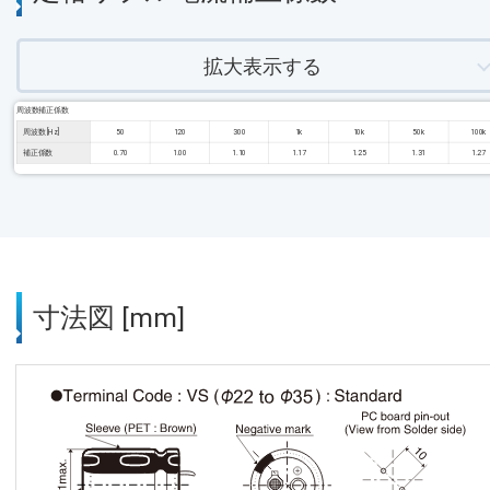
拡大表示する
周波数補正係数
周波数 [Hz]
50
120
300
1k
10k
50k
100k
補正係数
0.70
1.00
1.10
1.17
1.25
1.31
1.27
寸法図 [mm]