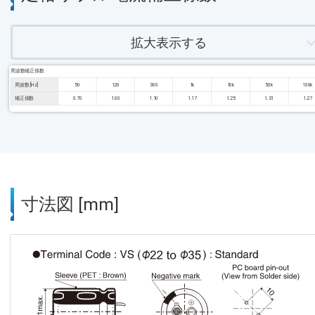
拡大表示する
周波数補正係数
周波数 [Hz]
50
120
300
1k
10k
50k
100k
補正係数
0.70
1.00
1.10
1.17
1.25
1.31
1.27
寸法図 [mm]