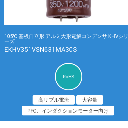
105℃ 基板自立形 アルミ大形電解コンデンサ KHVシ
ーズ
EKHV351VSN631MA30S
RoHS
高リプル電流
大容量
PFC、インダクションモーター向け