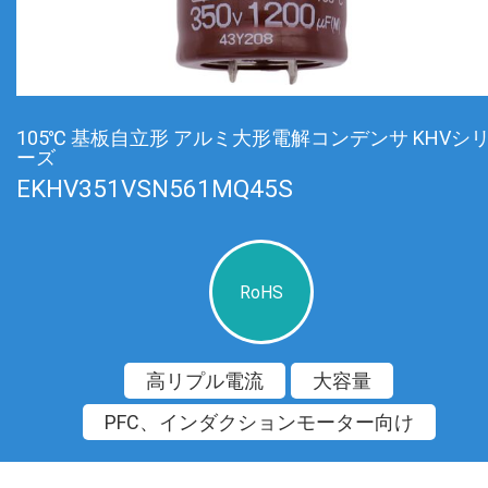
105℃ 基板自立形 アルミ大形電解コンデンサ KHVシ
ーズ
EKHV351VSN561MQ45S
RoHS
高リプル電流
大容量
PFC、インダクションモーター向け