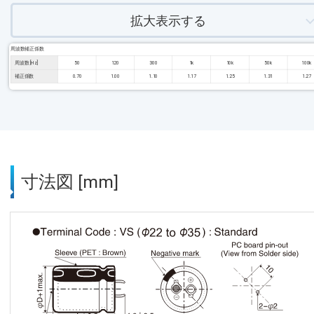
拡大表示する
周波数補正係数
周波数 [Hz]
50
120
300
1k
10k
50k
100k
補正係数
0.70
1.00
1.10
1.17
1.25
1.31
1.27
寸法図 [mm]