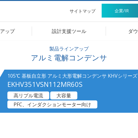
企業/IR
サイトマップ
アップ
設計支援ツール
ダウ
製品ラインアップ
アルミ電解コンデンサ
105℃ 基板自立形 アルミ大形電解コンデンサ KHVシリーズ
EKHV351VSN112MR60S
高リプル電流
大容量
PFC、インダクションモーター向け