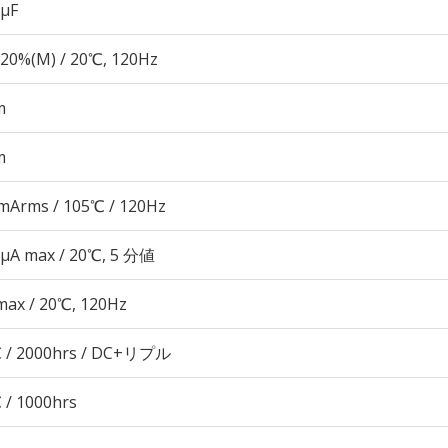
 µF
20%(M) / 20℃, 120Hz
m
m
mArms / 105℃ / 120Hz
 μA max / 20℃, 5 分値
max / 20℃, 120Hz
 / 2000hrs / DC+リプル
 / 1000hrs