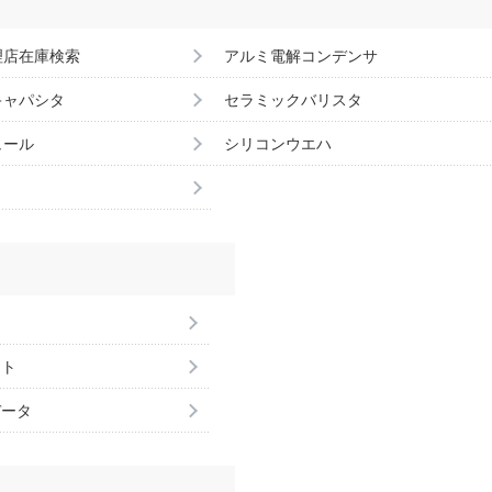
理店在庫検索
アルミ電解コンデンサ
キャパシタ
セラミックバリスタ
ュール
シリコンウエハ
ント
データ