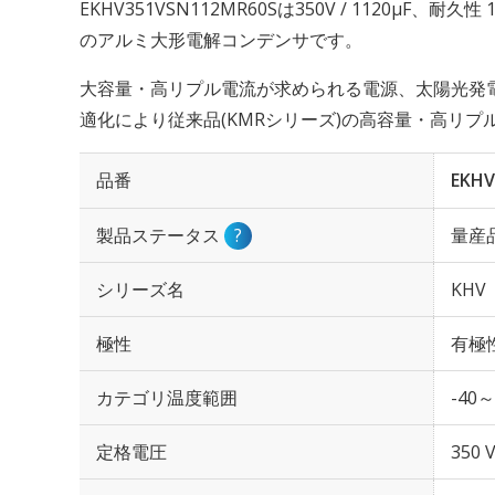
EKHV351VSN112MR60Sは350V / 1120µF、耐
のアルミ大形電解コンデンサです。
大容量・高リプル電流が求められる電源、太陽光発
適化により従来品(KMRシリーズ)の高容量・高リ
品番
EKHV
製品ステータス
?
量産
シリーズ名
KHV
極性
有極
カテゴリ温度範囲
-40～
定格電圧
350 