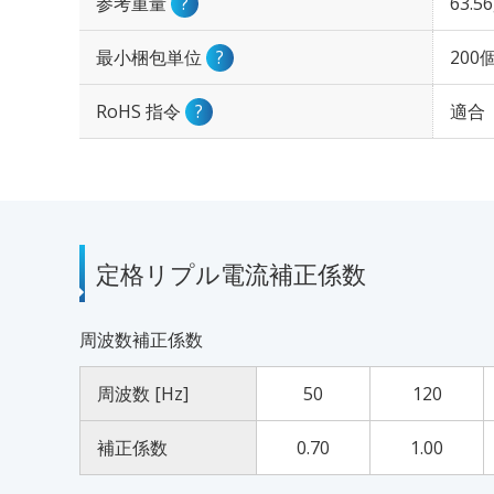
参考重量
?
63.5
最小梱包単位
?
200
RoHS 指令
?
適合
定格リプル電流補正係数
周波数補正係数
周波数 [Hz]
50
120
補正係数
0.70
1.00