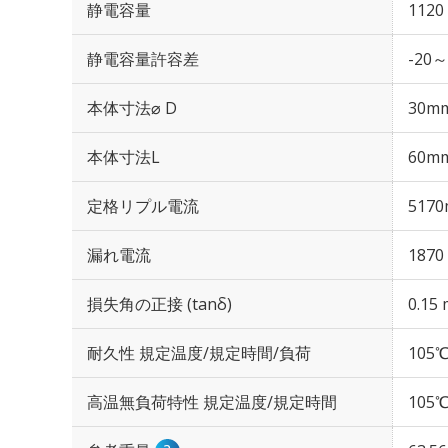
静電容量
1120
静電容量許容差
-20～
本体寸法⌀ D
30m
本体寸法L
60m
定格リプル電流
5170
漏れ電流
1870
損失角の正接 (tanδ)
0.15 
耐久性 規定温度/規定時間/負荷
105℃
高温無負荷特性 規定温度/規定時間
105℃