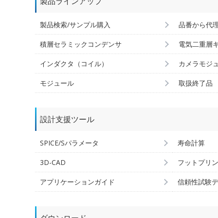
製品ラインアップ
製品検索/サンプル購入
品番から代
積層セラミックコンデンサ
電気二重層
インダクタ（コイル）
カメラモジ
モジュール
取扱終了品
設計支援ツール
SPICE/Sパラメータ
寿命計算
3D-CAD
フットプリ
アプリケーションガイド
信頼性試験