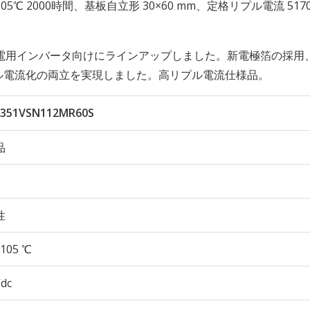
久性 105℃ 2000時間、基板自立形 30×60 mm、定格リプル電流 517
電用インバータ向けにラインアップしました。新電極箔の採用
プル電流化の両立を実現しました。高リプル電流仕様品。
351VSN112MR60S
品
性
105 ℃
Vdc