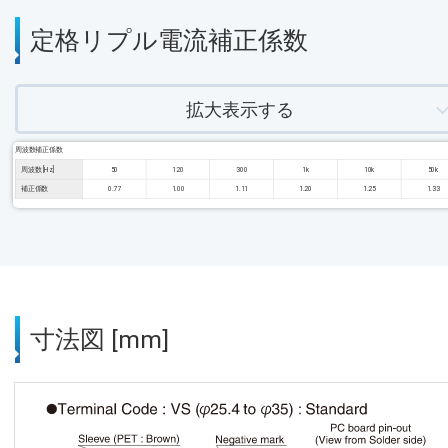
定格リプル電流補正係数
拡大表示する
周波数補正係数
周波数 [Hz]
50
120
300
1k
10k
50k
補正係数
0.77
1.00
1.11
1.20
1.25
1.33
寸法図 [mm]