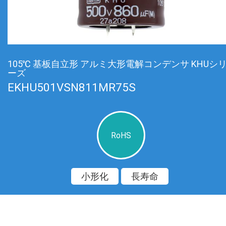
105℃ 基板自立形 アルミ大形電解コンデンサ KHUシ
ーズ
EKHU501VSN811MR75S
RoHS
小形化
長寿命