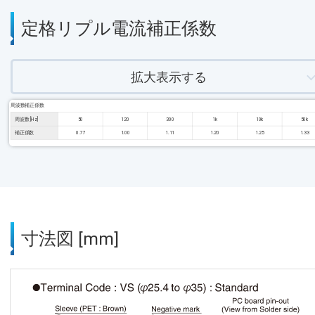
定格リプル電流補正係数
拡大表示する
周波数補正係数
周波数 [Hz]
50
120
300
1k
10k
50k
補正係数
0.77
1.00
1.11
1.20
1.25
1.33
寸法図 [mm]