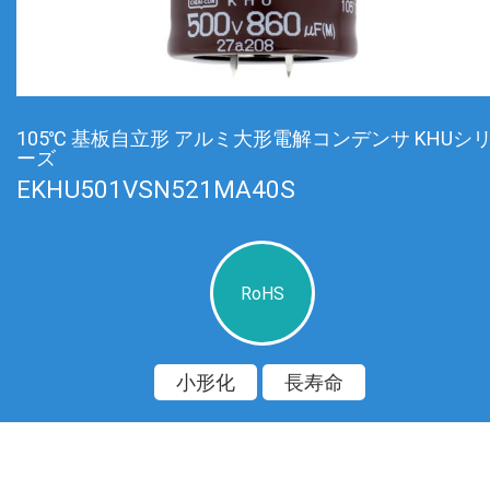
105℃ 基板自立形 アルミ大形電解コンデンサ KHUシ
ーズ
EKHU501VSN521MA40S
RoHS
小形化
長寿命