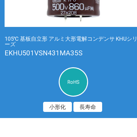
105℃ 基板自立形 アルミ大形電解コンデンサ KHUシ
ーズ
EKHU501VSN431MA35S
RoHS
小形化
長寿命