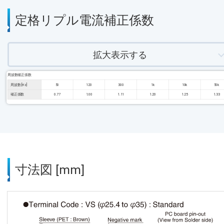
定格リプル電流補正係数
拡大表示する
周波数補正係数
周波数 [Hz]
50
120
300
1k
10k
50k
補正係数
0.77
1.00
1.11
1.20
1.25
1.33
寸法図 [mm]