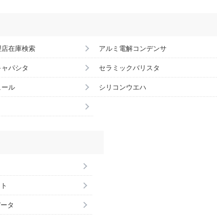
理店在庫検索
アルミ電解コンデンサ
キャパシタ
セラミックバリスタ
ュール
シリコンウエハ
ント
データ