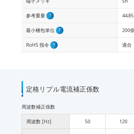
端子メッキ
Sn
参考重量
?
44.8
最小梱包単位
?
200
RoHS 指令
?
適合
定格リプル電流補正係数
周波数補正係数
周波数 [Hz]
50
120