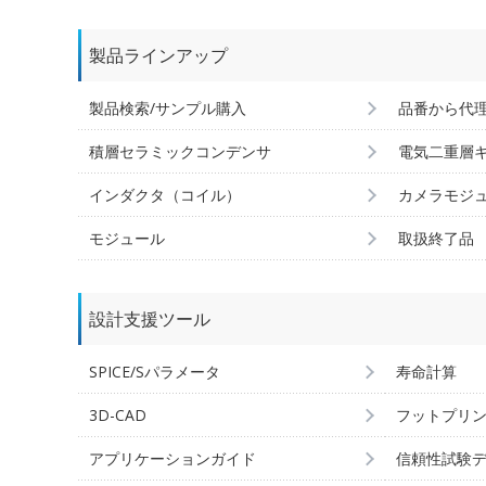
製品ラインアップ
製品検索/サンプル購入
品番から代
積層セラミックコンデンサ
電気二重層
インダクタ（コイル）
カメラモジ
モジュール
取扱終了品
設計支援ツール
SPICE/Sパラメータ
寿命計算
3D-CAD
フットプリ
アプリケーションガイド
信頼性試験