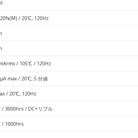
µF
20%(M) / 20℃, 120Hz
m
m
mArms / 105℃ / 120Hz
 μA max / 20℃, 5 分値
ax / 20℃, 120Hz
 / 3000hrs / DC+リプル
 / 1000hrs