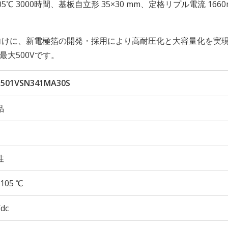
性 105℃ 3000時間、基板自立形 35×30 mm、定格リプル電流 1660
向けに、新電極箔の開発・採用により高耐圧化と大容量化を実
最大500Vです。
501VSN341MA30S
品
性
105 ℃
Vdc