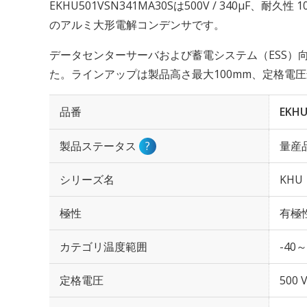
EKHU501VSN341MA30Sは500V / 340µF、耐久
のアルミ大形電解コンデンサです。
データセンターサーバおよび蓄電システム（ESS）
た。ラインアップは製品高さ最大100mm、定格電圧
品番
EKHU
製品ステータス
?
量産
シリーズ名
KHU
極性
有極
カテゴリ温度範囲
-40～
定格電圧
500 