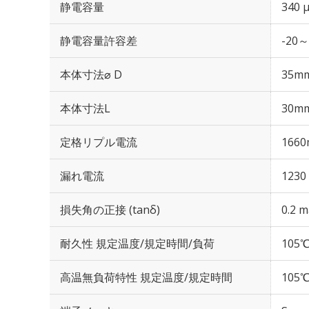
静電容量
340 
静電容量許容差
-20～
本体寸法⌀ D
35m
本体寸法L
30m
定格リプル電流
1660
漏れ電流
1230
損失角の正接 (tanδ)
0.2 m
耐久性 規定温度/規定時間/負荷
105℃
高温無負荷特性 規定温度/規定時間
105℃