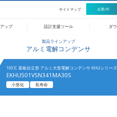
企業/IR
サイトマップ
アップ
設計支援ツール
ダウ
製品ラインアップ
アルミ電解コンデンサ
105℃ 基板自立形 アルミ大形電解コンデンサ KHUシリーズ
EKHU501VSN341MA30S
小形化
長寿命