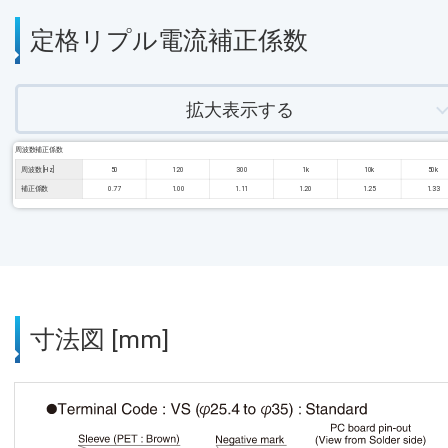
定格リプル電流補正係数
拡大表示する
周波数補正係数
周波数 [Hz]
50
120
300
1k
10k
50k
補正係数
0.77
1.00
1.11
1.20
1.25
1.33
寸法図 [mm]