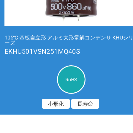
105℃ 基板自立形 アルミ大形電解コンデンサ KHUシ
ーズ
EKHU501VSN251MQ40S
RoHS
小形化
長寿命