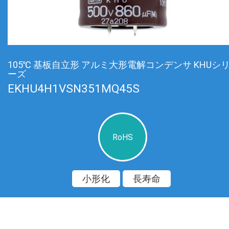
105℃ 基板自立形 アルミ大形電解コンデンサ KHUシ
ーズ
EKHU4H1VSN351MQ45S
RoHS
小形化
長寿命