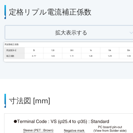
定格リプル電流補正係数
拡大表示する
周波数補正係数
周波数 [Hz]
50
120
300
1k
10k
50k
補正係数
0.77
1.00
1.11
1.20
1.25
1.33
寸法図 [mm]