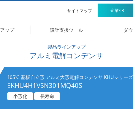
企業/IR
サイトマップ
アップ
設計支援ツール
ダウ
製品ラインアップ
アルミ電解コンデンサ
105℃ 基板自立形 アルミ大形電解コンデンサ KHUシリーズ
EKHU4H1VSN301MQ40S
小形化
長寿命