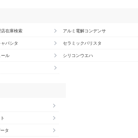
理店在庫検索
アルミ電解コンデンサ
キャパシタ
セラミックバリスタ
ュール
シリコンウエハ
ント
データ