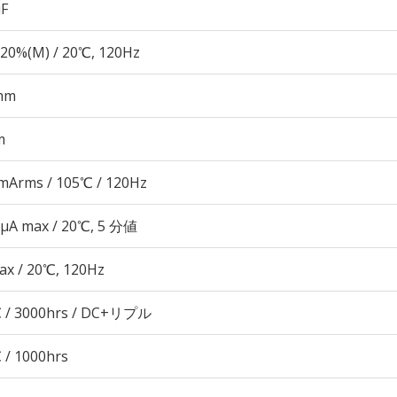
µF
20%(M) / 20℃, 120Hz
mm
m
mArms / 105℃ / 120Hz
 μA max / 20℃, 5 分値
ax / 20℃, 120Hz
 / 3000hrs / DC+リプル
 / 1000hrs