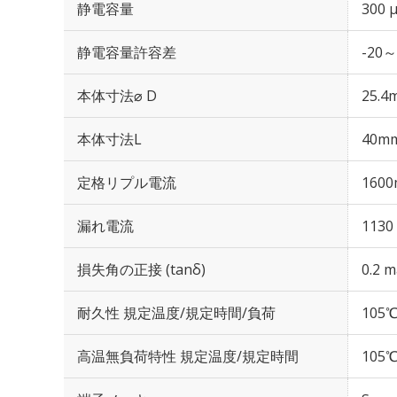
静電容量
300 
静電容量許容差
-20～
本体寸法⌀ D
25.4
本体寸法L
40m
定格リプル電流
1600
漏れ電流
1130
損失角の正接 (tanδ)
0.2 m
耐久性 規定温度/規定時間/負荷
105℃
高温無負荷特性 規定温度/規定時間
105℃