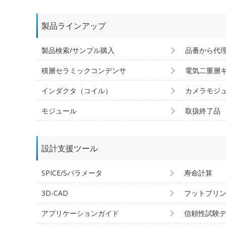
製品ラインアップ
製品検索/サンプル購入
品番から代
積層セラミックコンデンサ
電気二重層
インダクタ（コイル）
カメラモジ
モジュール
取扱終了品
設計支援ツール
SPICE/Sパラメータ
寿命計算
3D-CAD
フットプリ
アプリケーションガイド
信頼性試験