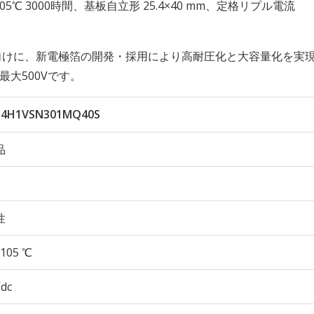
久性 105℃ 3000時間、基板自立形 25.4×40 mm、定格リプル電流
向けに、新電極箔の開発・採用により高耐圧化と大容量化を実
最大500Vです。
U4H1VSN301MQ40S
品
性
105 ℃
Vdc