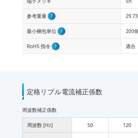
端子メッキ
Sn
参考重量
?
29.7
最小梱包単位
?
200
RoHS 指令
?
適合
定格リプル電流補正係数
周波数補正係数
周波数 [Hz]
50
120