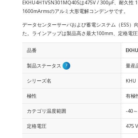
EKHU4H1VSN301MQ40Sは475V / 300µF、耐
1600mArmsのアルミ大形電解コンデンサです。
データセンターサーバおよび蓄電システム（ESS）
た。ラインアップは製品高さ最大100mm、定格電圧
品番
EKH
製品ステータス
?
量産
シリーズ名
KHU
極性
有極
カテゴリ温度範囲
-40～
定格電圧
475 