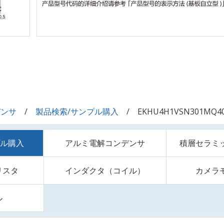
デンサ
製品検索/サンプル購入
EKHU4H1VSN301MQ4
プル購入
アルミ電解コンデンサ
積層セラミ
リスタ
インダクタ（コイル）
カメラ
ル