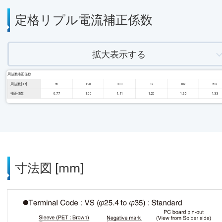
定格リプル電流補正係数
拡大表示する
周波数補正係数
周波数 [Hz]
50
120
300
1k
10k
50k
補正係数
0.77
1.00
1.11
1.20
1.25
1.33
寸法図 [mm]