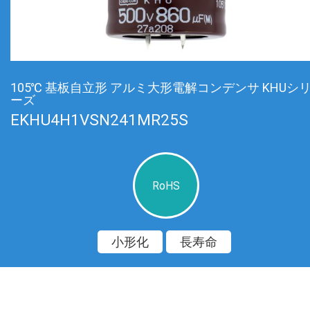
105℃ 基板自立形 アルミ大形電解コンデンサ KHUシ
ーズ
EKHU4H1VSN241MR25S
RoHS
小形化
長寿命