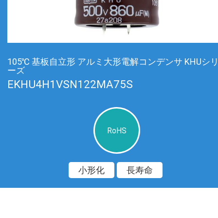
105℃ 基板自立形 アルミ大形電解コンデンサ KHUシ
ーズ
EKHU4H1VSN122MA75S
RoHS
小形化
長寿命