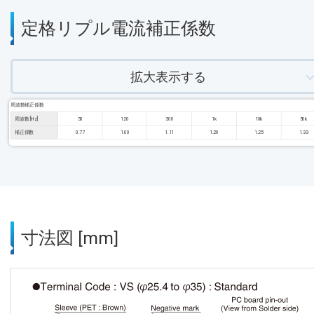
定格リプル電流補正係数
拡大表示する
周波数補正係数
周波数 [Hz]
50
120
300
1k
10k
50k
補正係数
0.77
1.00
1.11
1.20
1.25
1.33
寸法図 [mm]