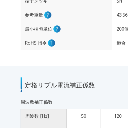
端子メッキ
Sn
参考重量
?
43.5
最小梱包単位
?
200
RoHS 指令
?
適合
定格リプル電流補正係数
周波数補正係数
周波数 [Hz]
50
120