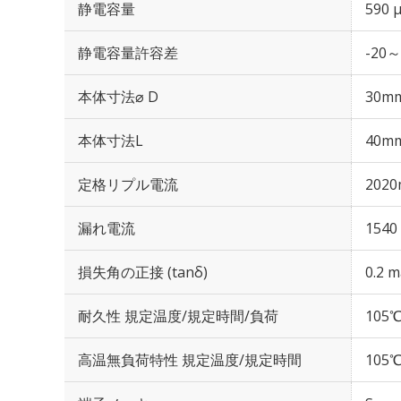
静電容量
590 
静電容量許容差
-20～
本体寸法⌀ D
30m
本体寸法L
40m
定格リプル電流
2020
漏れ電流
1540
損失角の正接 (tanδ)
0.2 m
耐久性 規定温度/規定時間/負荷
105℃
高温無負荷特性 規定温度/規定時間
105℃