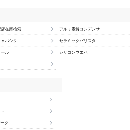
理店在庫検索
アルミ電解コンデンサ
キャパシタ
セラミックバリスタ
ュール
シリコンウエハ
ント
データ