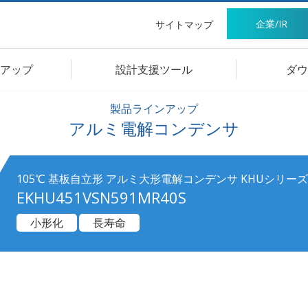
企業/IR
サイトマップ
アップ
設計支援ツール
ダウ
製品ラインアップ
アルミ電解コンデンサ
105℃ 基板自立形 アルミ大形電解コンデンサ KHUシリーズ
EKHU451VSN591MR40S
小形化
長寿命