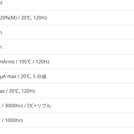
µF
20%(M) / 20℃, 120Hz
m
m
mArms / 105℃ / 120Hz
 μA max / 20℃, 5 分値
ax / 20℃, 120Hz
 / 3000hrs / DC+リプル
 / 1000hrs