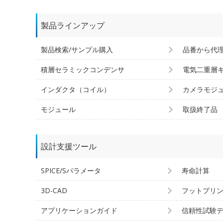
製品ラインアップ
製品検索/サンプル購入
品番から代
積層セラミックコンデンサ
電気二重層
インダクタ（コイル）
カメラモジ
モジュール
取扱終了品
設計支援ツール
SPICE/Sパラメータ
寿命計算
3D-CAD
フットプリ
アプリケーションガイド
信頼性試験