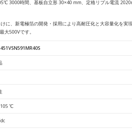
性 105℃ 3000時間、基板自立形 30×40 mm、定格リプル電流 2020
向けに、新電極箔の開発・採用により高耐圧化と大容量化を実
最大500Vです。
451VSN591MR40S
品
性
105 ℃
Vdc