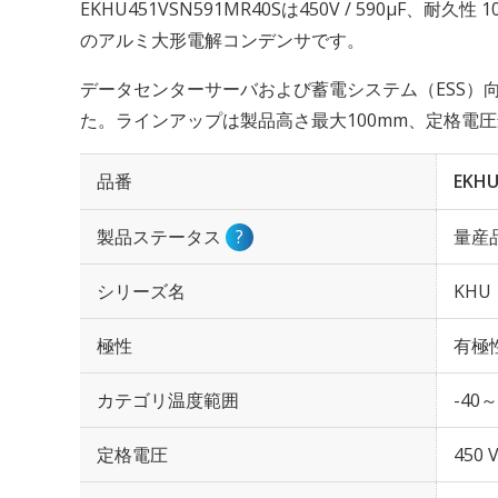
EKHU451VSN591MR40Sは450V / 590µF、耐久
のアルミ大形電解コンデンサです。
データセンターサーバおよび蓄電システム（ESS）
た。ラインアップは製品高さ最大100mm、定格電圧
品番
EKHU
製品ステータス
?
量産
シリーズ名
KHU
極性
有極
カテゴリ温度範囲
-40～
定格電圧
450 