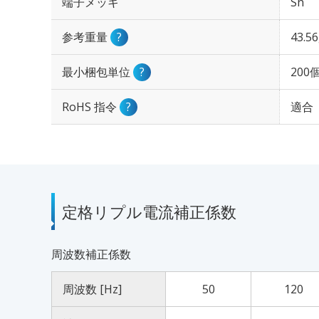
端子メッキ
Sn
参考重量
?
43.5
最小梱包単位
?
200
RoHS 指令
?
適合
定格リプル電流補正係数
周波数補正係数
周波数 [Hz]
50
120