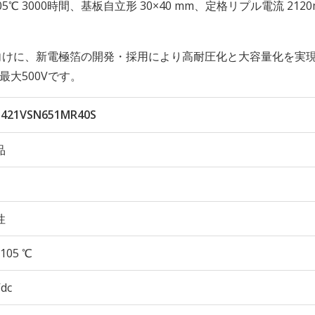
性 105℃ 3000時間、基板自立形 30×40 mm、定格リプル電流 2120
向けに、新電極箔の開発・採用により高耐圧化と大容量化を実
最大500Vです。
421VSN651MR40S
品
性
105 ℃
Vdc