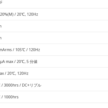
µF
20%(M) / 20℃, 120Hz
m
m
mArms / 105℃ / 120Hz
 μA max / 20℃, 5 分値
ax / 20℃, 120Hz
 / 3000hrs / DC+リプル
 / 1000hrs