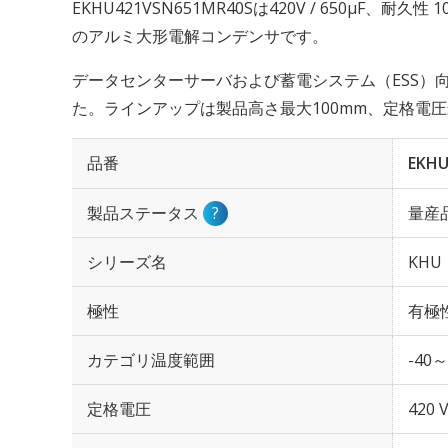
EKHU421VSN651MR40Sは420V / 650µF、耐久
のアルミ大形電解コンデンサです。
データセンターサーバおよび蓄電システム（ESS）
た。ラインアップは製品高さ最大100mm、定格電圧
品番
EKHU
製品ステータス
?
量産
シリーズ名
KHU
極性
有極
カテゴリ温度範囲
-40～
定格電圧
420 