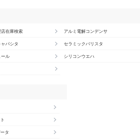
理店在庫検索
アルミ電解コンデンサ
キャパシタ
セラミックバリスタ
ュール
シリコンウエハ
ント
データ