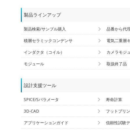
製品ラインアップ
製品検索/サンプル購入
品番から代
積層セラミックコンデンサ
電気二重層
インダクタ（コイル）
カメラモジ
モジュール
取扱終了品
設計支援ツール
SPICE/Sパラメータ
寿命計算
3D-CAD
フットプリ
アプリケーションガイド
信頼性試験