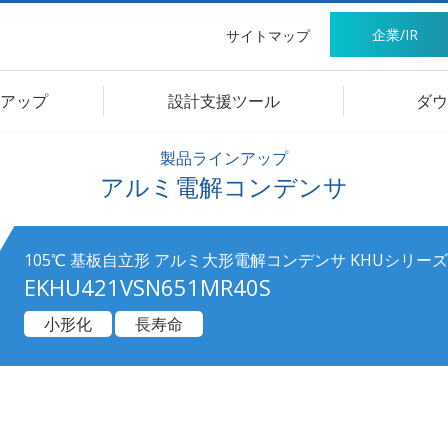
企業/IR
サイトマップ
アップ
設計支援ツール
ダウ
製品ラインアップ
アルミ電解コンデンサ
105℃ 基板自立形 アルミ大形電解コンデンサ KHUシリーズ
EKHU421VSN651MR40S
小形化
長寿命