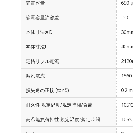
静電容量
650 
静電容量許容差
-20～
本体寸法⌀ D
30m
本体寸法L
40m
定格リプル電流
2120
漏れ電流
1560
損失角の正接 (tanδ)
0.2 m
耐久性 規定温度/規定時間/負荷
105℃
高温無負荷特性 規定温度/規定時間
105℃