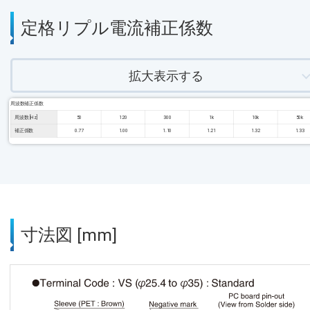
定格リプル電流補正係数
拡大表示する
周波数補正係数
周波数 [Hz]
50
120
300
1k
10k
50k
補正係数
0.77
1.00
1.10
1.21
1.32
1.33
寸法図 [mm]