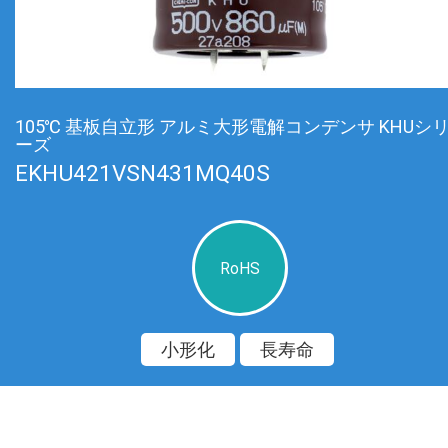
105℃ 基板自立形 アルミ大形電解コンデンサ KHUシ
ーズ
EKHU421VSN431MQ40S
RoHS
小形化
長寿命