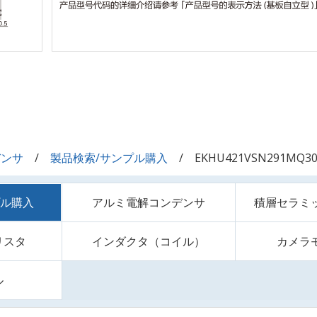
デンサ
製品検索/サンプル購入
EKHU421VSN291MQ30
プル購入
アルミ電解コンデンサ
積層セラミ
リスタ
インダクタ（コイル）
カメラ
ル