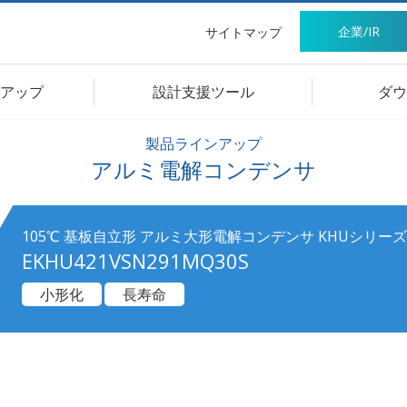
企業/IR
サイトマップ
アップ
設計支援ツール
ダウ
製品ラインアップ
アルミ電解コンデンサ
105℃ 基板自立形 アルミ大形電解コンデンサ KHUシリーズ
EKHU421VSN291MQ30S
小形化
長寿命