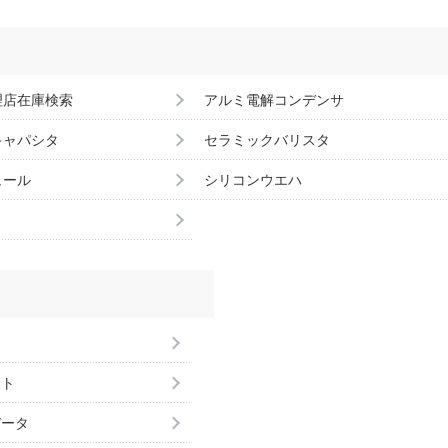
理店在庫検索
アルミ電解コンデンサ
キャパシタ
セラミックバリスタ
ュール
シリコンウエハ
ント
データ