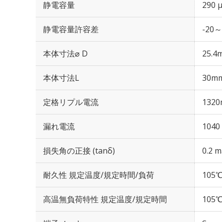
静電容量
290 
静電容量許容差
-20～
本体寸法⌀ D
25.4
本体寸法L
30m
定格リプル電流
1320
漏れ電流
1040
損失角の正接 (tanδ)
0.2 m
耐久性 規定温度/規定時間/負荷
105℃
高温無負荷特性 規定温度/規定時間
105℃