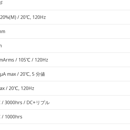
µF
20%(M) / 20℃, 120Hz
mm
m
mArms / 105℃ / 120Hz
 μA max / 20℃, 5 分値
ax / 20℃, 120Hz
 / 3000hrs / DC+リプル
 / 1000hrs