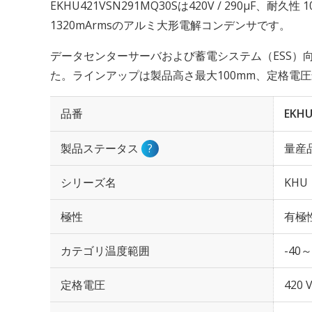
EKHU421VSN291MQ30Sは420V / 290µF、耐久
1320mArmsのアルミ大形電解コンデンサです。
データセンターサーバおよび蓄電システム（ESS）
た。ラインアップは製品高さ最大100mm、定格電圧
品番
EKHU
製品ステータス
?
量産
シリーズ名
KHU
極性
有極
カテゴリ温度範囲
-40～
定格電圧
420 