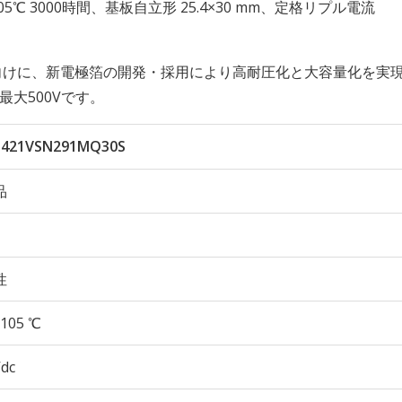
性 105℃ 3000時間、基板自立形 25.4×30 mm、定格リプル電流
向けに、新電極箔の開発・採用により高耐圧化と大容量化を実
最大500Vです。
421VSN291MQ30S
品
性
105 ℃
Vdc