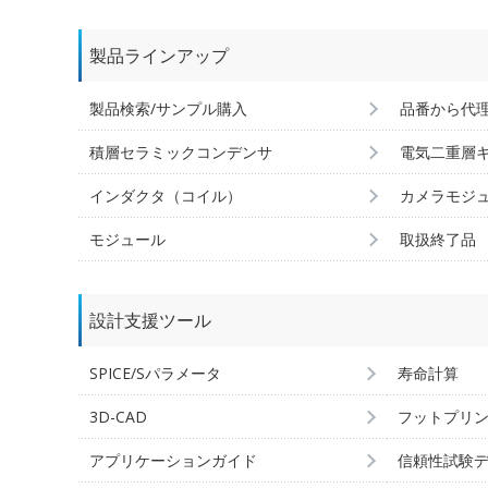
製品ラインアップ
製品検索/サンプル購入
品番から代
積層セラミックコンデンサ
電気二重層
インダクタ（コイル）
カメラモジ
モジュール
取扱終了品
設計支援ツール
SPICE/Sパラメータ
寿命計算
3D-CAD
フットプリ
アプリケーションガイド
信頼性試験