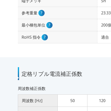
端子メッキ
Sn
参考重量
?
23.3
最小梱包単位
?
200
RoHS 指令
?
適合
定格リプル電流補正係数
周波数補正係数
周波数 [Hz]
50
120