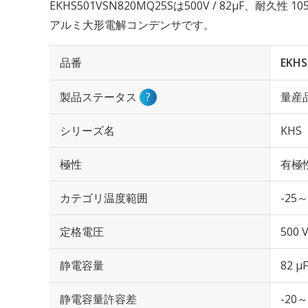
EKHS501VSN820MQ25Sは500V / 82µF、耐久性
アルミ大形電解コンデンサです。
品番
EKHS
製品ステータス
?
量産
シリーズ名
KHS
極性
有極
カテゴリ温度範囲
-25～
定格電圧
500 
静電容量
82 µF
静電容量許容差
-20～