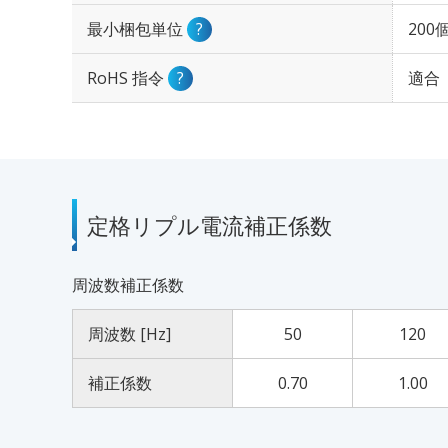
最小梱包単位
?
200
RoHS 指令
?
適合
定格リプル電流補正係数
周波数補正係数
周波数 [Hz]
50
120
補正係数
0.70
1.00