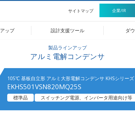
企業/IR
サイトマップ
アップ
設計支援ツール
ダウ
製品ラインアップ
アルミ電解コンデンサ
105℃ 基板自立形 アルミ大形電解コンデンサ KHSシリーズ
EKHS501VSN820MQ25S
標準品
スイッチング電源、インバータ用途向け等