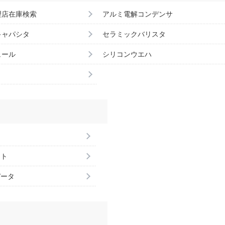
理店在庫検索
アルミ電解コンデンサ
キャパシタ
セラミックバリスタ
ュール
シリコンウエハ
ント
データ