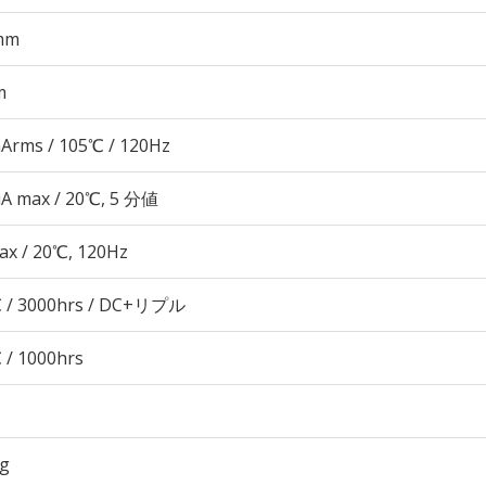
mm
m
Arms / 105℃ / 120Hz
μA max / 20℃, 5 分値
ax / 20℃, 120Hz
 / 3000hrs / DC+リプル
 / 1000hrs
3g