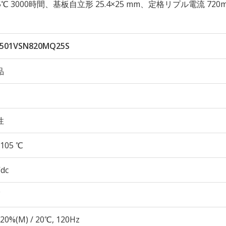
 105℃ 3000時間、基板自立形 25.4×25 mm、定格リプル電流 720
501VSN820MQ25S
品
性
105 ℃
Vdc
20%(M) / 20℃, 120Hz