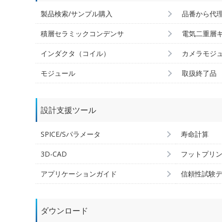
製品検索/サンプル購入
品番から代
積層セラミックコンデンサ
電気二重層
インダクタ（コイル）
カメラモジ
モジュール
取扱終了品
設計支援ツール
SPICE/Sパラメータ
寿命計算
3D-CAD
フットプリ
アプリケーションガイド
信頼性試験
ダウンロード