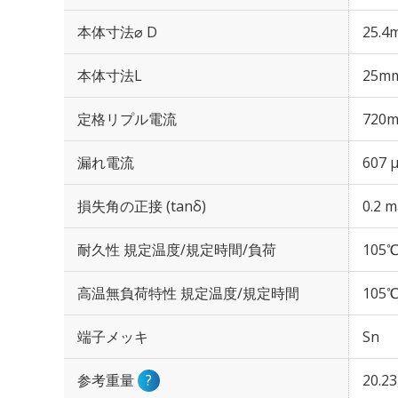
本体寸法⌀ D
25.4
本体寸法L
25m
定格リプル電流
720m
漏れ電流
607 
損失角の正接 (tanδ)
0.2 m
耐久性 規定温度/規定時間/負荷
105℃
高温無負荷特性 規定温度/規定時間
105℃
端子メッキ
Sn
参考重量
?
20.2