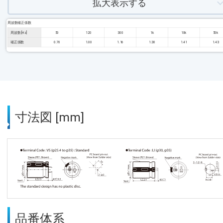
拡大表示する
周波数補正係数
周波数 [Hz]
50
120
300
1k
10k
50k
補正係数
0.70
1.00
1.16
1.30
1.41
1.43
寸法図 [mm]
品番体系