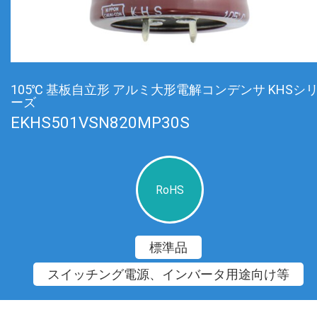
105℃ 基板自立形 アルミ大形電解コンデンサ KHSシ
ーズ
EKHS501VSN820MP30S
RoHS
標準品
スイッチング電源、インバータ用途向け等