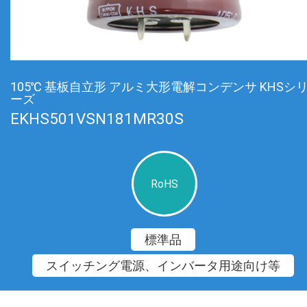
105℃ 基板自立形 アルミ大形電解コンデンサ KHSシ
ーズ
EKHS501VSN181MR30S
RoHS
標準品
スイッチング電源、インバータ用途向け等