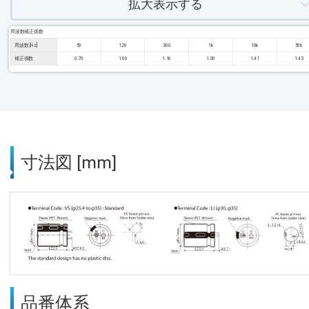
拡大表示する
周波数補正係数
周波数 [Hz]
50
120
300
1k
10k
50k
補正係数
0.70
1.00
1.16
1.30
1.41
1.43
寸法図 [mm]
品番体系