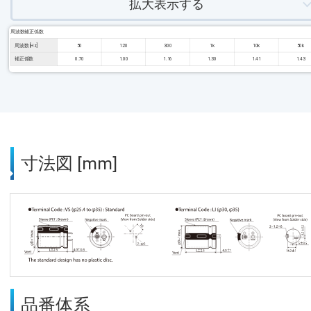
拡大表示する
周波数補正係数
周波数 [Hz]
50
120
300
1k
10k
50k
補正係数
0.70
1.00
1.16
1.30
1.41
1.43
寸法図 [mm]
品番体系