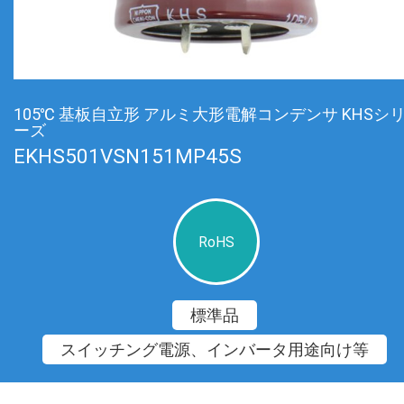
105℃ 基板自立形 アルミ大形電解コンデンサ KHSシ
ーズ
EKHS501VSN151MP45S
RoHS
標準品
スイッチング電源、インバータ用途向け等