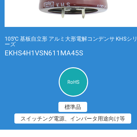
105℃ 基板自立形 アルミ大形電解コンデンサ KHSシ
ーズ
EKHS4H1VSN611MA45S
RoHS
標準品
スイッチング電源、インバータ用途向け等