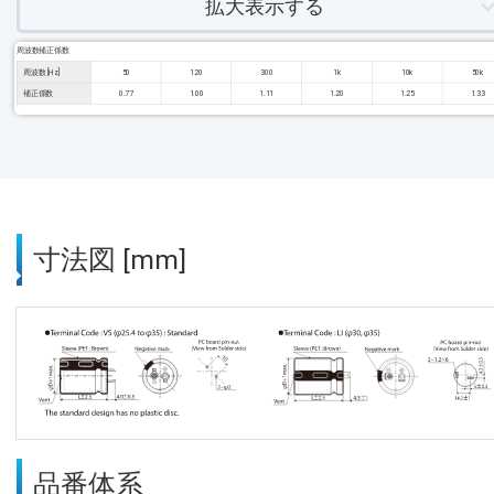
拡大表示する
周波数補正係数
周波数 [Hz]
50
120
300
1k
10k
50k
補正係数
0.77
1.00
1.11
1.20
1.25
1.33
寸法図 [mm]
品番体系