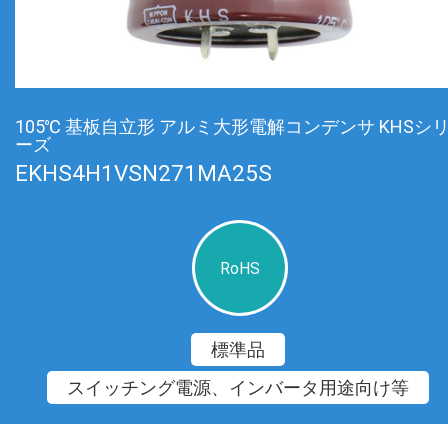
105℃ 基板自立形 アルミ大形電解コンデンサ KHSシ
ーズ
EKHS4H1VSN271MA25S
RoHS
標準品
スイッチング電源、インバータ用途向け等