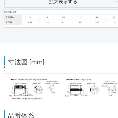
拡大表示する
周波数補正係数
周波数 [Hz]
50
120
300
1k
10k
50k
補正係数
0.77
1.00
1.11
1.20
1.25
1.33
寸法図 [mm]
品番体系